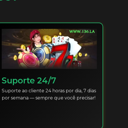
Suporte 24/7
Suporte ao cliente 24 horas por dia, 7 dias
por semana — sempre que você precisar!