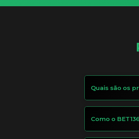
Quais são os p
BET136 oferece uma
todos os dias. Ven
Como o BET136
+200 jogos de cassi
reais. Nossos usuá
exclusivas, além de 
Utilizamos criptogr