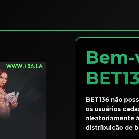
Bem-v
BET1
BET136 não poss
os usuários cada
aleatoriamente à
distribuição de 