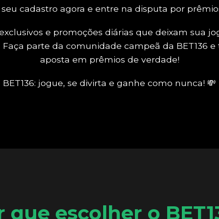
 seu cadastro agora e entre na disputa por prêmio
exclusivos e promoções diárias que deixam sua jo
 Faça parte da comunidade campeã da BET136 e 
aposta em prêmios de verdade!
BET136: jogue, se divirta e ganhe como nunca! 💸
r que escolher o BET1