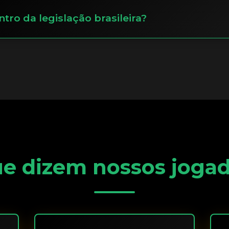
 auditados mensalmente por laboratórios independentes p
ntro da legislação brasileira?
sos protocolos de KYC (Conheça Seu Cliente) protegem 
conformidade com as diretrizes do Art. 50 da Lei 13.756
retenimento digital. Recomendamos que os usuários ver
ecíficas de seu estado antes de realizar apostas.
e dizem nossos joga