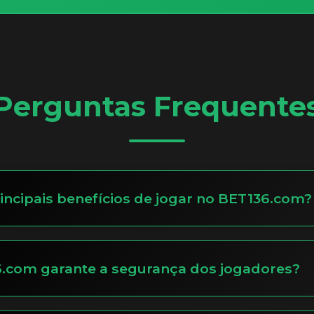
Perguntas Frequente
rincipais benefícios de jogar no BET136.com?
 experiência de jogo incomparável. não possui bar. te
ha se registrar e reivindique! Oferecemos uma experiên
.com garante a segurança dos jogadores?
no online, incluindo slots temáticos, roleta ao vivo e bla
rios aproveitam bônus de boas-vindas de até R$500 e pr
suporte 24/7 via chat ao vivo e transações instantâneas v
afia SSL de nível bancário e sistemas antifraude certifica