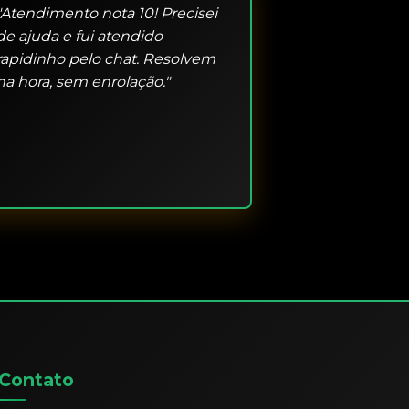
"Atendimento nota 10! Precisei
de ajuda e fui atendido
rapidinho pelo chat. Resolvem
na hora, sem enrolação."
Contato