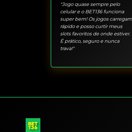
"Jogo quase sempre pelo
celular e o BET136 funciona
super bem! Os jogos carrega
rápido e posso curtir meus
slots favoritos de onde estiver.
É prático, seguro e nunca
trava!"